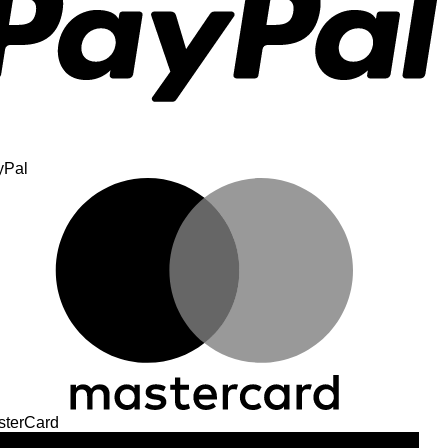
yPal
sterCard