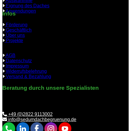
Auswahlhilfe
Eignung des Daches
Anwendungen
Infos
Förderung
Geschäftlich
Über uns
Projekte
AGB
Datenschutz
Impressum
Widerrufsbelehrung
Versand & Bezahlung
Beratung durch unsere Spezialisten
Benötigen Sie Hilfe bei der richtigen Auswahl? Wir helfen
Ihnen gerne weiter.
+49 (0)2822 9113002
info@sedumdachbegruenung.de