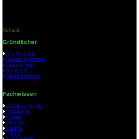
(Bitte vereinbaren Sie einen Termin; die Geschäftsstelle ist nicht
durchgehend besetzt)
Kontakt
Gründächer
Alle Produkte
Sedum-Kassetten
Leicht (Plus)
Klassisch
Sedum-Kräuter
Fachwissen
Dachbegrünung
Installation
Kosten
Pflanzen
Vorteile
Pflege