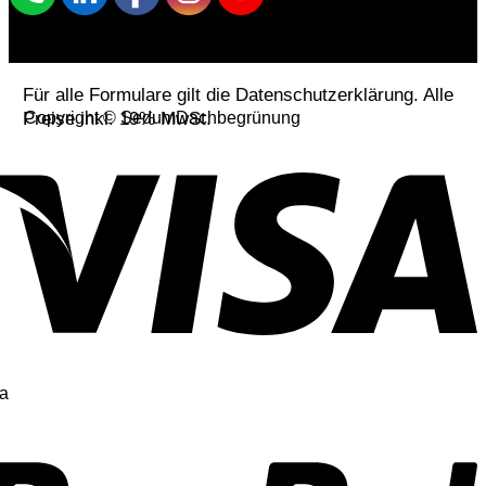
Für alle Formulare gilt die Datenschutzerklärung. Alle
Preise inkl. 19% MwSt.
Copyright © SedumDachbegrünung
a