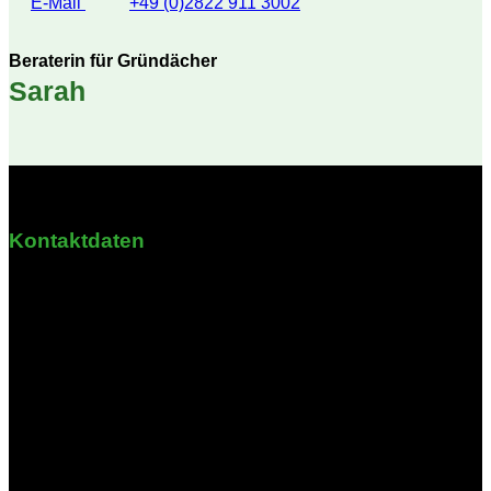
E-Mail
+49 (0)2822 911 3002
Beraterin für Gründächer
Sarah
Kontaktdaten
Krähbrink 3
58708 Menden
Nordrhein-Westfalen
Öffnungszeiten
Montag - Freitag: 08:30 - 16:00 Uhr
Samstag & Sonntag: Geschlossen