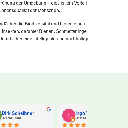
grünung der Umgebung – dies ist ein Vorteil
 Lebensqualität der Menschen.
ündächer die Biodiversität und bieten einen
Insekten, darunter Bienen, Schmetterlinge
dumdächer eine intelligente und nachhaltige
Ines Brüggemann
Firma sta
letztes Jahr
letztes Jahr