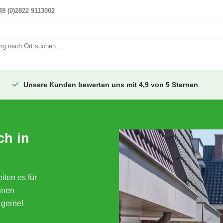
49 (0)2822 9113002
i
Unsere Kunden bewerten uns mit 4,9 von 5 Sternen
ch in
ten es für
inen
 gerne!