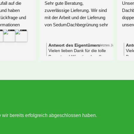
ir wollten ein größeres 
Wir hatten Glück und sind gleic
arportdach begrünen und 
zu Anfang unserer Recherche 
aben intensiv nach Anbietern 
auf SedumDachbegrünung 
echerchiert. Am Ende haben 
gestoßen. Eine Anfrage per Mai
ir uns für Sedum 
gestellt und nach der ersten 
achbegrünung entschieden. 
Antwort per Mail war klar, dass
om ersten Kontakt über 
man es hier mit Menschen zu 
ehrere Rückfragen und 
tun hat, die das lieben, was sie
lärungen bis hin zur Lieferung, 
tun. Sie legen besonderen Wert
ief alles hervorragend ab. Wir 
auf den persönlichen Kontakt z
atten mit Alexandra eine sehr 
ihren Privatkunden. So 
ette, kompetente Beraterin, die 
schreiben sie es auf der 
ns hilfreiche Tipps in Bezug auf 
Homepage und so ist es auch.
ie Begrünung unseres 
Großartige Beratung -  ein 
rapezblechdach geben konnte. 
großes DANKESCHÖN 
ie Pflanzen machen einen sehr 
nochmal an Sarah 
e wir bereits erfolgreich abgeschlossen haben.
uten Eindruck und haben sich 
Löwenstein!Immer ansprechbar
chnell vom Transport ins 
aber überhaupt nicht aufdringli
üdliche Bayern erholt. Wir sind 
und ohne jegliches 