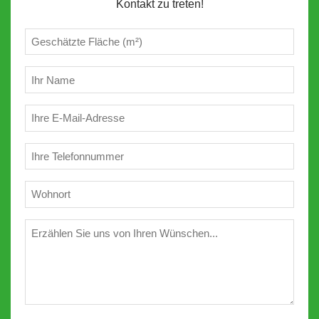
Kontakt zu treten!
Geschätzte
m²
(erforderlich)
Ihr
Name
(erforderlich)
E-
Mail
(erforderlich)
Telefon
(erforderlich)
Wohnort
(erforderlich)
Wünschen