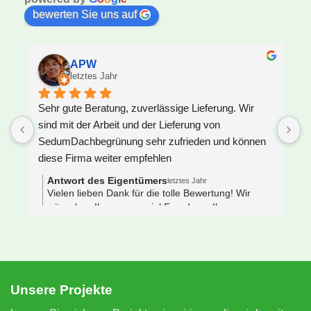
bewerten Sie uns auf
APW
letztes Jahr
Sehr gute Beratung, zuverlässige Lieferung. Wir 
U
sind mit der Arbeit und der Lieferung von 
F
SedumDachbegrünung sehr zufrieden und können 
S
diese Firma weiter empfehlen
z
J
Antwort des Eigentümers
letztes Jahr
V
Vielen lieben Dank für die tolle Bewertung! Wir
wünschen Ihnen ganz viel Freude an Ihrem neuen
e
Gründach 🌿🐝
s
 
N
e
S
Unsere Projekte
n