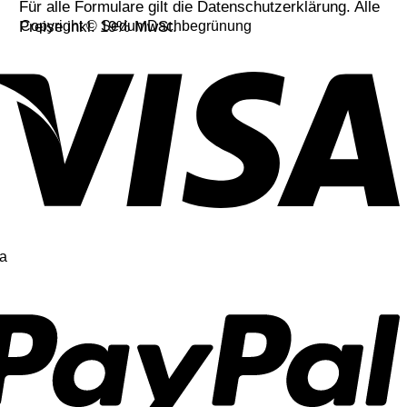
Für alle Formulare gilt die Datenschutzerklärung. Alle
Preise inkl. 19% MwSt.
Copyright © SedumDachbegrünung
a