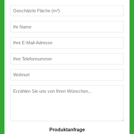
Geschätzte
m²
(erforderlich)
Ihr
Name
(erforderlich)
E-
Mail
(erforderlich)
Telefon
(erforderlich)
Wohnort
(erforderlich)
Wünschen
Produktanfrage