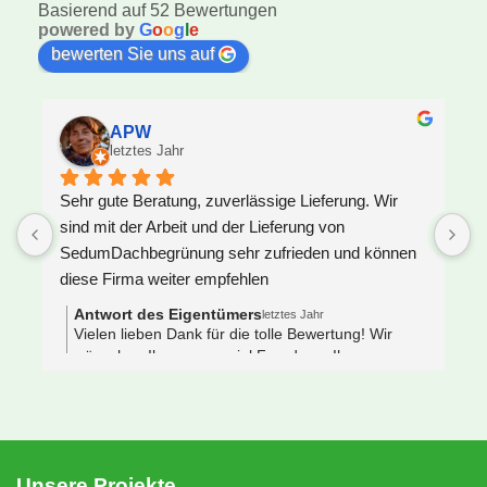
Basierend auf 52 Bewertungen
powered by
G
o
o
g
l
e
bewerten Sie uns auf
APW
letztes Jahr
Sehr gute Beratung, zuverlässige Lieferung. Wir 
U
sind mit der Arbeit und der Lieferung von 
F
SedumDachbegrünung sehr zufrieden und können 
S
diese Firma weiter empfehlen
z
J
Antwort des Eigentümers
letztes Jahr
V
Vielen lieben Dank für die tolle Bewertung! Wir
wünschen Ihnen ganz viel Freude an Ihrem neuen
e
Gründach 🌿🐝
s
 
N
e
S
Unsere Projekte