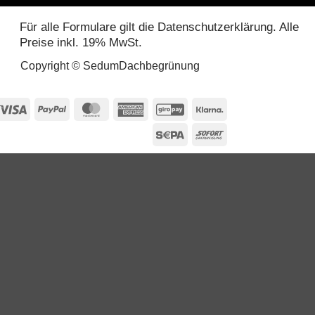
Für alle Formulare gilt die Datenschutzerklärung. Alle
Preise inkl. 19% MwSt.
Copyright © SedumDachbegrünung
Visa
PayPal
MasterCard
American
GiroPay
Klarna
Express
Sepa
Sofort