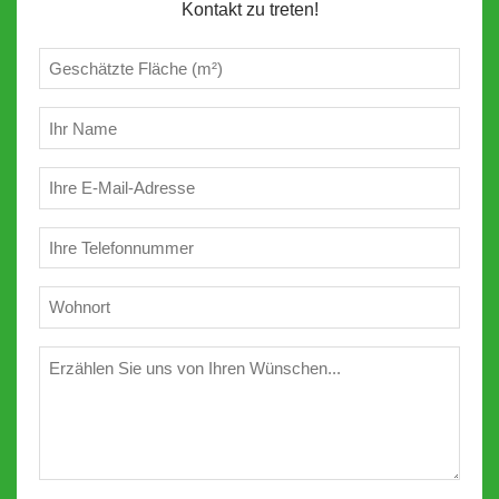
Kontakt zu treten!
Geschätzte
m²
(erforderlich)
Ihr
Name
(erforderlich)
E-
Mail
(erforderlich)
Telefon
(erforderlich)
Wohnort
(erforderlich)
Wünschen