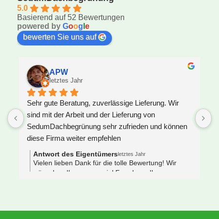
5.0
Basierend auf 52 Bewertungen
powered by
G
o
o
g
l
e
bewerten Sie uns auf
APW
letztes Jahr
Sehr gute Beratung, zuverlässige Lieferung. Wir 
U
sind mit der Arbeit und der Lieferung von 
F
SedumDachbegrünung sehr zufrieden und können 
S
diese Firma weiter empfehlen
z
J
Antwort des Eigentümers
letztes Jahr
V
Vielen lieben Dank für die tolle Bewertung! Wir
wünschen Ihnen ganz viel Freude an Ihrem neuen
e
Gründach 🌿🐝
s
 
N
e