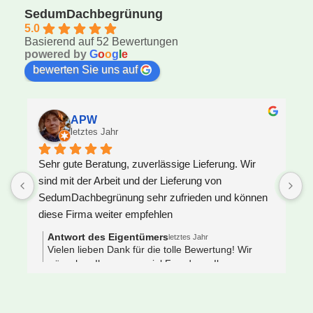
SedumDachbegrünung
5.0
Basierend auf 52 Bewertungen
powered by
G
o
o
g
l
e
bewerten Sie uns auf
APW
letztes Jahr
Sehr gute Beratung, zuverlässige Lieferung. Wir 
U
sind mit der Arbeit und der Lieferung von 
F
SedumDachbegrünung sehr zufrieden und können 
S
diese Firma weiter empfehlen
z
J
Antwort des Eigentümers
letztes Jahr
V
Vielen lieben Dank für die tolle Bewertung! Wir
wünschen Ihnen ganz viel Freude an Ihrem neuen
e
Gründach 🌿🐝
s
 
N