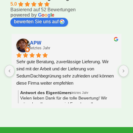
5.0
Basierend auf 52 Bewertungen
powered by
G
o
o
g
l
e
bewerten Sie uns auf
APW
letztes Jahr
Sehr gute Beratung, zuverlässige Lieferung. Wir 
U
sind mit der Arbeit und der Lieferung von 
F
SedumDachbegrünung sehr zufrieden und können 
S
diese Firma weiter empfehlen
z
J
Antwort des Eigentümers
letztes Jahr
V
Vielen lieben Dank für die tolle Bewertung! Wir
wünschen Ihnen ganz viel Freude an Ihrem neuen
e
Gründach 🌿🐝
s
 
N
e
S