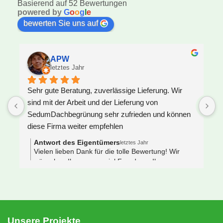
Basierend auf 52 Bewertungen
powered by
G
o
o
g
l
e
bewerten Sie uns auf
APW
letztes Jahr
Sehr gute Beratung, zuverlässige Lieferung. Wir 
U
sind mit der Arbeit und der Lieferung von 
F
SedumDachbegrünung sehr zufrieden und können 
S
diese Firma weiter empfehlen
z
J
Antwort des Eigentümers
letztes Jahr
V
Vielen lieben Dank für die tolle Bewertung! Wir
wünschen Ihnen ganz viel Freude an Ihrem neuen
e
Gründach 🌿🐝
s
 
N
e
S
Unsere Projekte
n