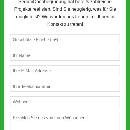
SedumDachbegrünung hat bereits zahlreiche
Projekte realisiert. Sind Sie neugierig, was für Sie
möglich ist? Wir würden uns freuen, mit Ihnen in
Kontakt zu treten!
Geschätzte
m²
(erforderlich)
Ihr
Name
(erforderlich)
E-
Mail
(erforderlich)
Telefon
(erforderlich)
Wohnort
(erforderlich)
Wünschen