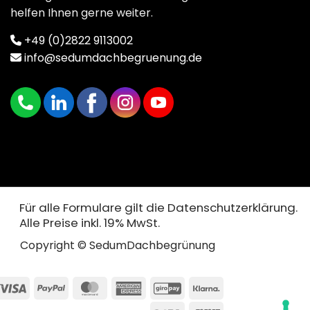
helfen Ihnen gerne weiter.
+49 (0)2822 9113002
info@sedumdachbegruenung.de
Für alle Formulare gilt die Datenschutzerklärung.
Alle Preise inkl. 19% MwSt.
Copyright © SedumDachbegrünung
Visa
PayPal
MasterCard
American
GiroPay
Klarna
Express