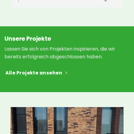
wünschen Ihnen ganz viel Freude an Ihrem
i
neuen Gründach 🌿🐝
 
v
 
a
N
h
Unsere Projekte
a
Lassen Sie sich von Projekten inspirieren, die wir
s
bereits erfolgreich abgeschlossen haben.
 
Alle Projekte ansehen