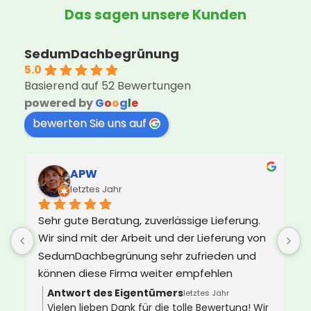
Das sagen unsere Kunden
SedumDachbegrünung
5.0
Basierend auf 52 Bewertungen
powered by
G
o
o
g
l
e
bewerten Sie uns auf
APW
letztes Jahr
Sehr gute Beratung, zuverlässige Lieferung. 
U
Wir sind mit der Arbeit und der Lieferung von 
d
SedumDachbegrünung sehr zufrieden und 
e
können diese Firma weiter empfehlen
s
Z
Antwort des Eigentümers
letztes Jahr
Vielen lieben Dank für die tolle Bewertung! Wir
D