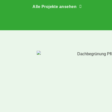
Dank an das 
s
Alle Projekte ansehen
SedumDachbegrünung-Team 
s
und an seine niederländischen 
r
Partner!
d
w