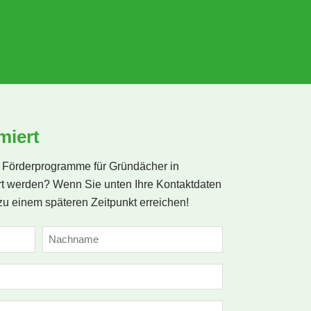
ch 
g 
 
miert
 
Förderprogramme für Gründächer in
 
rt werden? Wenn Sie unten Ihre Kontaktdaten
zu einem späteren Zeitpunkt erreichen!
Nachname