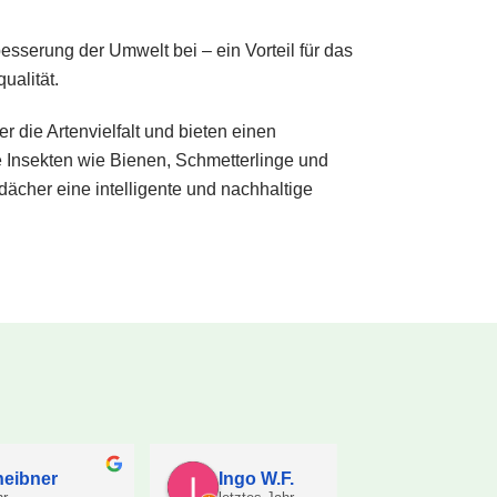
besserung der Umwelt bei – ein Vorteil für das
ualität.
r die Artenvielfalt und bieten einen
 Insekten wie Bienen, Schmetterlinge und
ächer eine intelligente und nachhaltige
Ines Brüggemann
Firma sta