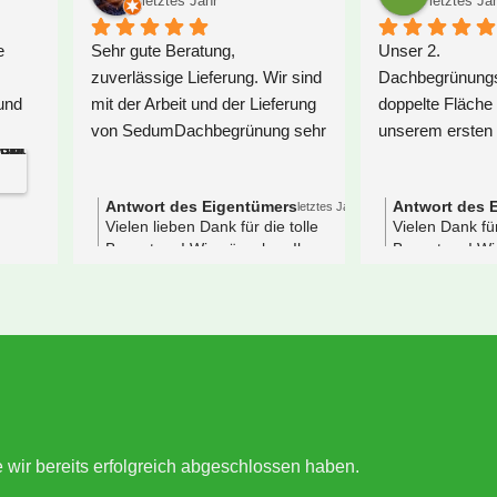
letztes Jahr
letztes Jahr
ir wollten ein größeres 
Wir hatten Glück und sind gleic
arportdach begrünen und 
zu Anfang unserer Recherche 
aben intensiv nach Anbietern 
auf SedumDachbegrünung 
echerchiert. Am Ende haben 
gestoßen. Eine Anfrage per Mai
ir uns für Sedum 
gestellt und nach der ersten 
achbegrünung entschieden. 
Antwort per Mail war klar, dass
om ersten Kontakt über 
man es hier mit Menschen zu 
ehrere Rückfragen und 
tun hat, die das lieben, was sie
lärungen bis hin zur Lieferung, 
tun. Sie legen besonderen Wert
ief alles hervorragend ab. Wir 
auf den persönlichen Kontakt z
atten mit Alexandra eine sehr 
ihren Privatkunden. So 
ette, kompetente Beraterin, die 
schreiben sie es auf der 
ns hilfreiche Tipps in Bezug auf 
Homepage und so ist es auch.
ie Begrünung unseres 
Großartige Beratung -  ein 
rapezblechdach geben konnte. 
großes DANKESCHÖN 
ie Pflanzen machen einen sehr 
nochmal an Sarah 
e wir bereits erfolgreich abgeschlossen haben.
uten Eindruck und haben sich 
Löwenstein!Immer ansprechbar