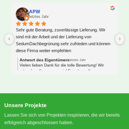
APW
letztes Jahr
Sehr gute Beratung, zuverlässige Lieferung. Wir 
U
sind mit der Arbeit und der Lieferung von 
F
SedumDachbegrünung sehr zufrieden und können 
S
diese Firma weiter empfehlen
z
J
Antwort des Eigentümers
letztes Jahr
V
Vielen lieben Dank für die tolle Bewertung! Wir
wünschen Ihnen ganz viel Freude an Ihrem neuen
e
Gründach 🌿🐝
s
 
N
e
S
Unsere Projekte
n
Lassen Sie sich von Projekten inspirieren, die wir bereits
erfolgreich abgeschlossen haben.