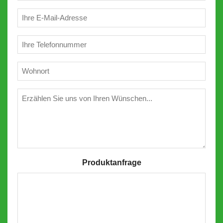
(erforderlich)
E-
Mail
(erforderlich)
Telefon
(erforderlich)
Wohnort
(erforderlich)
Wünschen
Produktanfrage