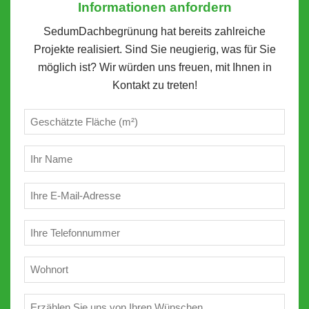
Informationen anfordern
SedumDachbegrünung hat bereits zahlreiche
Projekte realisiert. Sind Sie neugierig, was für Sie
möglich ist? Wir würden uns freuen, mit Ihnen in
Kontakt zu treten!
Geschätzte
m²
(erforderlich)
Ihr
Name
(erforderlich)
E-
Mail
(erforderlich)
Telefon
(erforderlich)
Wohnort
(erforderlich)
Wünschen