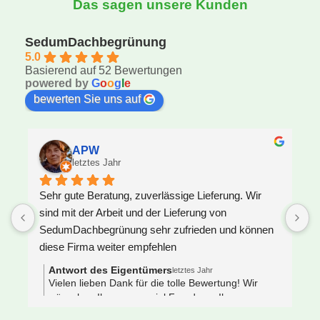
Das sagen unsere Kunden
SedumDachbegrünung
5.0
Basierend auf 52 Bewertungen
powered by
G
o
o
g
l
e
bewerten Sie uns auf
APW
letztes Jahr
Sehr gute Beratung, zuverlässige Lieferung. Wir 
U
sind mit der Arbeit und der Lieferung von 
F
SedumDachbegrünung sehr zufrieden und können 
S
diese Firma weiter empfehlen
z
J
Antwort des Eigentümers
letztes Jahr
V
Vielen lieben Dank für die tolle Bewertung! Wir
wünschen Ihnen ganz viel Freude an Ihrem neuen
e
Gründach 🌿🐝
s