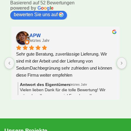
Basierend auf 52 Bewertungen
powered by
G
o
o
g
l
e
bewerten Sie uns auf
APW
letztes Jahr
Sehr gute Beratung, zuverlässige Lieferung. Wir 
U
sind mit der Arbeit und der Lieferung von 
F
SedumDachbegrünung sehr zufrieden und können 
S
diese Firma weiter empfehlen
z
J
Antwort des Eigentümers
letztes Jahr
V
Vielen lieben Dank für die tolle Bewertung! Wir
wünschen Ihnen ganz viel Freude an Ihrem neuen
e
Gründach 🌿🐝
s
 
N
e
S
Unsere Projekte