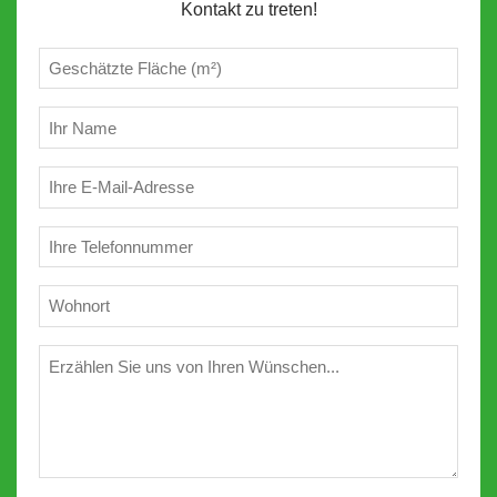
Kontakt zu treten!
Geschätzte
m²
(erforderlich)
Ihr
Name
(erforderlich)
E-
Mail
(erforderlich)
Telefon
(erforderlich)
Wohnort
(erforderlich)
Wünschen