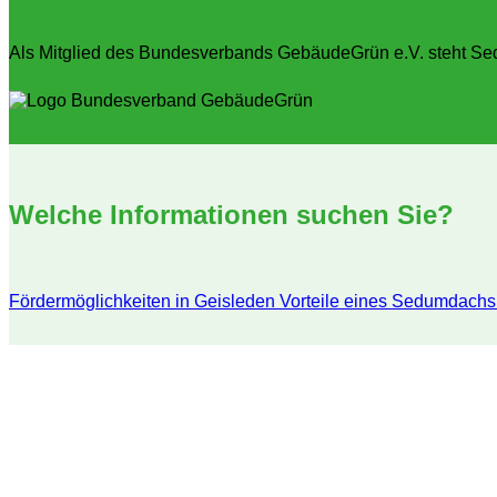
Als Mitglied des Bundesverbands GebäudeGrün e.V. steht Sed
Welche Informationen suchen Sie?
Fördermöglichkeiten in Geisleden
Vorteile eines Sedumdachs