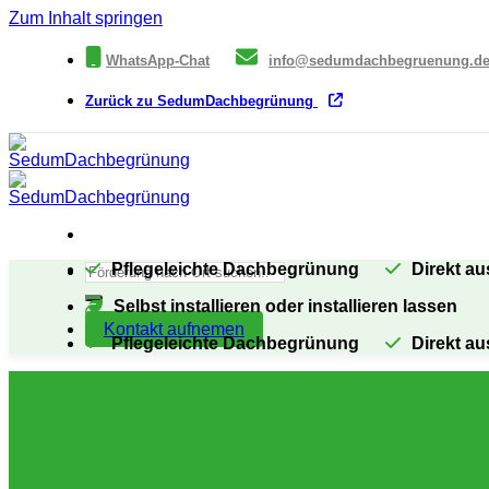
Zum Inhalt springen
WhatsApp-Chat
info@sedumdachbegruenung.d
Zurück zu SedumDachbegrünung
Pflegeleichte Dachbegrünung
Direkt au
Selbst installieren oder installieren lassen
Kontakt aufnemen
Pflegeleichte Dachbegrünung
Direkt au
Förderung für Sedumdach in Geisled