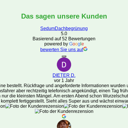
Das sagen unsere Kunden
SedumDachbegrünung
5.0
Basierend auf 52 Bewertungen
powered by
G
o
o
g
l
e
bewerten Sie uns auf
DIETER D.
vor 1 Jahr
ne bestellt. Rückfrage und angeforderte Informationen wurden u
ahrer aber rechtzeitig telefonisch angekündigt, einen Tag frühe
 nur die kleinsten Mängel. Am ersten Abend schon Wurzelschutz
komplett fertiggestellt. Sieht alles Super aus und wächst einw