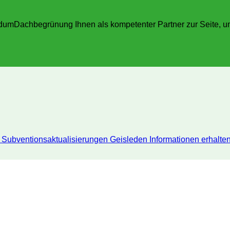
umDachbegrünung Ihnen als kompetenter Partner zur Seite, um 
Subventionsaktualisierungen Geisleden
Informationen erhalte