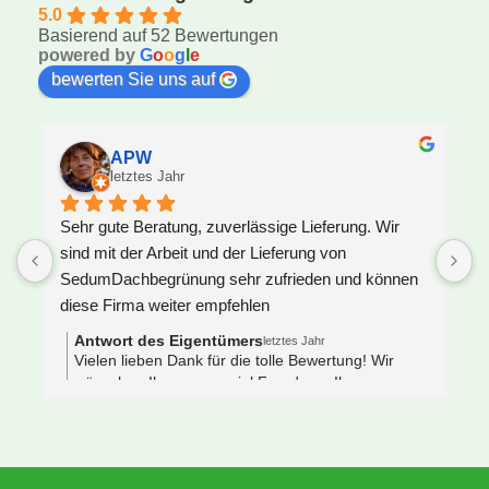
5.0
Basierend auf 52 Bewertungen
powered by
G
o
o
g
l
e
bewerten Sie uns auf
APW
letztes Jahr
Sehr gute Beratung, zuverlässige Lieferung. Wir 
U
sind mit der Arbeit und der Lieferung von 
F
SedumDachbegrünung sehr zufrieden und können 
S
diese Firma weiter empfehlen
z
J
Antwort des Eigentümers
letztes Jahr
V
Vielen lieben Dank für die tolle Bewertung! Wir
wünschen Ihnen ganz viel Freude an Ihrem neuen
e
Gründach 🌿🐝
s
 
N
e
S