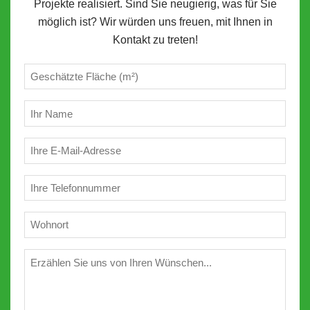
Projekte realisiert. Sind Sie neugierig, was für Sie
möglich ist? Wir würden uns freuen, mit Ihnen in
Kontakt zu treten!
Geschätzte
m²
(erforderlich)
Ihr
Name
(erforderlich)
E-
Mail
(erforderlich)
Telefon
(erforderlich)
Wohnort
(erforderlich)
Wünschen