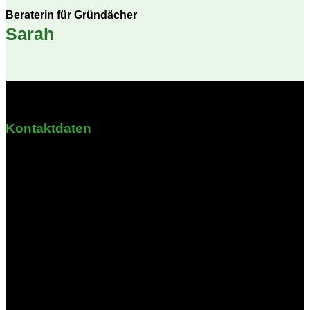
Beraterin für Gründächer
Sarah
Kontaktdaten
Krähbrink 3
58708 Menden
Nordrhein-Westfalen
Öffnungszeiten
Montag - Freitag: 08:30 - 16:00 Uhr
Samstag & Sonntag: Geschlossen
(Bitte vereinbaren Sie einen Termin; die Geschäftsstelle ist nicht