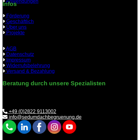
Anwendungen
Infos
Förderung
Geschäftlich
Über uns
Projekte
AGB
Datenschutz
Impressum
Widerrufsbelehrung
Versand & Bezahlung
Beratung durch unsere Spezialisten
Benötigen Sie Hilfe bei der richtigen Auswahl? Wir helfen
Ihnen gerne weiter.
+49 (0)2822 9113002
info@sedumdachbegruenung.de