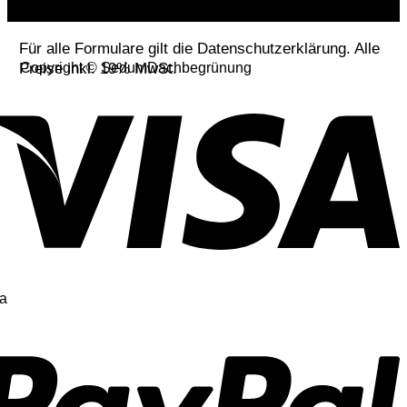
Für alle Formulare gilt die Datenschutzerklärung. Alle
Preise inkl. 19% MwSt.
Copyright © SedumDachbegrünung
a