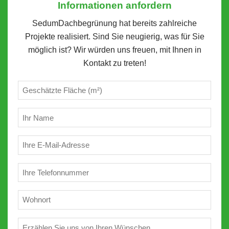
Informationen anfordern
SedumDachbegrünung hat bereits zahlreiche
Projekte realisiert. Sind Sie neugierig, was für Sie
möglich ist? Wir würden uns freuen, mit Ihnen in
Kontakt zu treten!
Geschätzte
m²
(erforderlich)
Ihr
Name
(erforderlich)
E-
Mail
(erforderlich)
Telefon
(erforderlich)
Wohnort
(erforderlich)
Wünschen