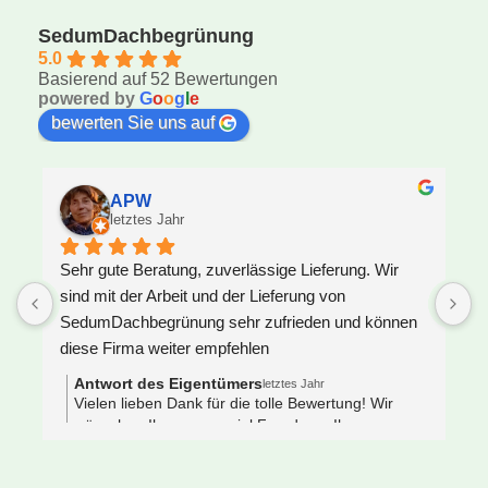
SedumDachbegrünung
5.0
Basierend auf 52 Bewertungen
powered by
G
o
o
g
l
e
bewerten Sie uns auf
APW
letztes Jahr
Sehr gute Beratung, zuverlässige Lieferung. Wir 
U
sind mit der Arbeit und der Lieferung von 
F
SedumDachbegrünung sehr zufrieden und können 
S
diese Firma weiter empfehlen
z
J
Antwort des Eigentümers
letztes Jahr
V
Vielen lieben Dank für die tolle Bewertung! Wir
wünschen Ihnen ganz viel Freude an Ihrem neuen
e
Gründach 🌿🐝
s
 
N