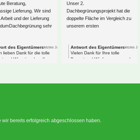
ir wollten ein größeres 
Wir hatten Glück und sind gleic
arportdach begrünen und 
zu Anfang unserer Recherche 
aben intensiv nach Anbietern 
auf SedumDachbegrünung 
echerchiert. Am Ende haben 
gestoßen. Eine Anfrage per Mai
ir uns für Sedum 
gestellt und nach der ersten 
achbegrünung entschieden. 
Antwort per Mail war klar, dass
om ersten Kontakt über 
man es hier mit Menschen zu 
ehrere Rückfragen und 
tun hat, die das lieben, was sie
lärungen bis hin zur Lieferung, 
tun. Sie legen besonderen Wert
ief alles hervorragend ab. Wir 
auf den persönlichen Kontakt z
atten mit Alexandra eine sehr 
ihren Privatkunden. So 
ette, kompetente Beraterin, die 
schreiben sie es auf der 
ns hilfreiche Tipps in Bezug auf 
Homepage und so ist es auch.
ie Begrünung unseres 
Großartige Beratung -  ein 
rapezblechdach geben konnte. 
großes DANKESCHÖN 
ie Pflanzen machen einen sehr 
nochmal an Sarah 
e wir bereits erfolgreich abgeschlossen haben.
uten Eindruck und haben sich 
Löwenstein!Immer ansprechbar
chnell vom Transport ins 
aber überhaupt nicht aufdringli
üdliche Bayern erholt. Wir sind 
und ohne jegliches 