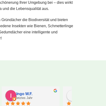
schönerung Ihrer Umgebung bei – dies wirkt
ma und die Lebensqualität aus.
en Gründächer die Biodiversität und bieten
iedene Insekten wie Bienen, Schmetterlinge
 Sedumdächer eine intelligente und
!
Ines Brüggemann
Firma sta
letztes Jahr
letztes Jahr