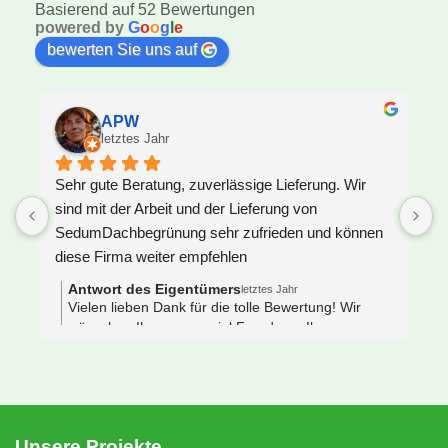
Basierend auf 52 Bewertungen
powered by
G
o
o
g
l
e
bewerten Sie uns auf
APW
letztes Jahr
Sehr gute Beratung, zuverlässige Lieferung. Wir 
U
sind mit der Arbeit und der Lieferung von 
F
SedumDachbegrünung sehr zufrieden und können 
S
diese Firma weiter empfehlen
z
J
Antwort des Eigentümers
letztes Jahr
V
Vielen lieben Dank für die tolle Bewertung! Wir
wünschen Ihnen ganz viel Freude an Ihrem neuen
e
Gründach 🌿🐝
s
 
N
e
S
Unsere Projekte