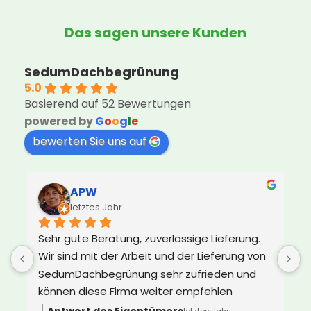
Das sagen unsere Kunden
SedumDachbegrünung
5.0
Basierend auf 52 Bewertungen
powered by
G
o
o
g
l
e
bewerten Sie uns auf
APW
letztes Jahr
Sehr gute Beratung, zuverlässige Lieferung. 
U
Wir sind mit der Arbeit und der Lieferung von 
d
SedumDachbegrünung sehr zufrieden und 
e
können diese Firma weiter empfehlen
s
Z
Antwort des Eigentümers
letztes Jahr