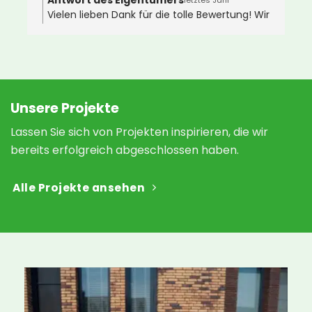
Vielen lieben Dank für die tolle Bewertung! Wir
D
wünschen Ihnen ganz viel Freude an Ihrem
i
neuen Gründach 🌿🐝
 
v
 
a
N
h
Unsere Projekte
a
Lassen Sie sich von Projekten inspirieren, die wir
s
bereits erfolgreich abgeschlossen haben.
 
Alle Projekte ansehen