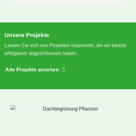
Gründach 🌿🐝
s
 
N
e
S
Unsere Projekte
n
Lassen Sie sich von Projekten inspirieren, die wir bereits
erfolgreich abgeschlossen haben.
Alle Projekte ansehen