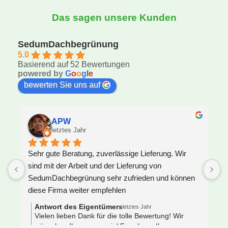
Das sagen unsere Kunden
SedumDachbegrünung
5.0
Basierend auf 52 Bewertungen
powered by
G
o
o
g
l
e
bewerten Sie uns auf
APW
letztes Jahr
Sehr gute Beratung, zuverlässige Lieferung. Wir 
U
sind mit der Arbeit und der Lieferung von 
F
SedumDachbegrünung sehr zufrieden und können 
S
diese Firma weiter empfehlen
z
J
Antwort des Eigentümers
letztes Jahr
V
Vielen lieben Dank für die tolle Bewertung! Wir
wünschen Ihnen ganz viel Freude an Ihrem neuen
e