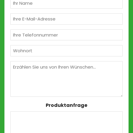
(erforderlich)
Ihr
Name
(erforderlich)
E-
Mail
(erforderlich)
Telefon
(erforderlich)
Wohnort
(erforderlich)
Wünschen
Produktanfrage