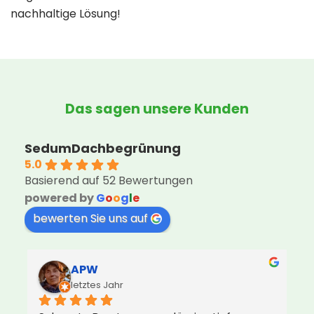
nachhaltige Lösung!
Das sagen unsere Kunden
SedumDachbegrünung
5.0
Basierend auf 52 Bewertungen
powered by
G
o
o
g
l
e
bewerten Sie uns auf
APW
letztes Jahr