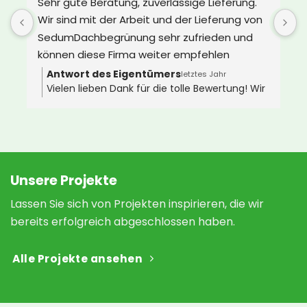
Sehr gute Beratung, zuverlässige Lieferung. 
U
Wir sind mit der Arbeit und der Lieferung von 
d
SedumDachbegrünung sehr zufrieden und 
e
können diese Firma weiter empfehlen
s
Z
Antwort des Eigentümers
letztes Jahr
Vielen lieben Dank für die tolle Bewertung! Wir
D
wünschen Ihnen ganz viel Freude an Ihrem
i
neuen Gründach 🌿🐝
 
v
 
a
N
h
Unsere Projekte
a
Lassen Sie sich von Projekten inspirieren, die wir
s
bereits erfolgreich abgeschlossen haben.
 
Alle Projekte ansehen