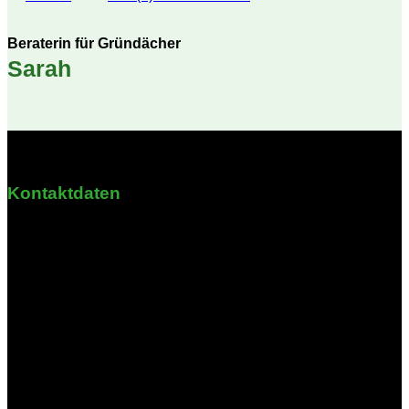
Beraterin für Gründächer
Sarah
Kontaktdaten
Krähbrink 3
58708 Menden
Nordrhein-Westfalen
Öffnungszeiten
Montag - Freitag: 08:30 - 16:00 Uhr
Samstag & Sonntag: Geschlossen