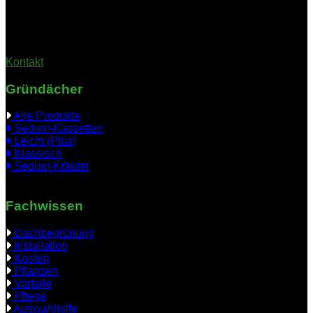
(Bitte vereinbaren Sie einen Termin; die Geschäftsstelle ist nicht
durchgehend besetzt)
Kontakt
Gründächer
Alle Produkte
Sedum-Kassetten
Leicht (Plus)
Klassisch
Sedum-Kräuter
Fachwissen
Dachbegrünung
Installation
Kosten
Pflanzen
Vorteile
Pflege
Auswahlhilfe