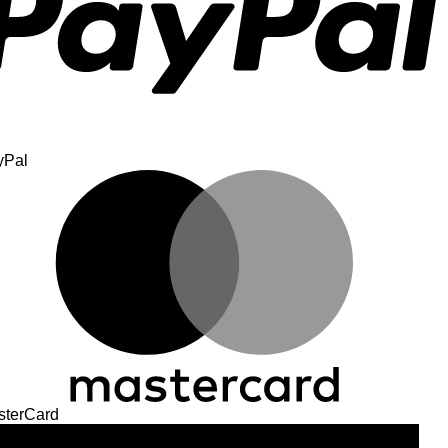
yPal
sterCard