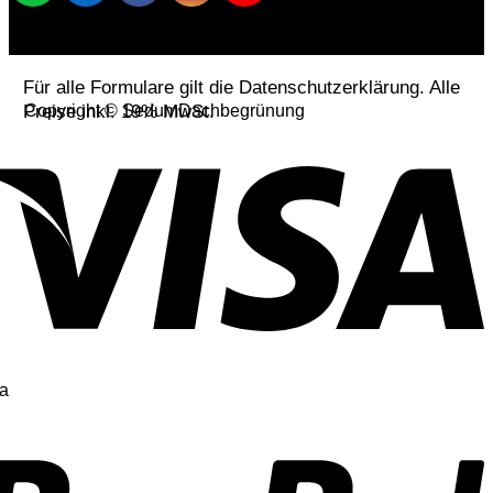
Für alle Formulare gilt die Datenschutzerklärung. Alle
Preise inkl. 19% MwSt.
Copyright © SedumDachbegrünung
a