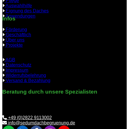
Pflege
Auswahlhilfe
Eignung des Daches
Anwendungen
Infos
Förderung
Geschäftlich
Über uns
Projekte
AGB
Datenschutz
Impressum
Widerrufsbelehrung
Versand & Bezahlung
Beratung durch unsere Spezialisten
Benötigen Sie Hilfe bei der richtigen Auswahl? Wir helfen
Ihnen gerne weiter.
+49 (0)2822 9113002
info@sedumdachbegruenung.de