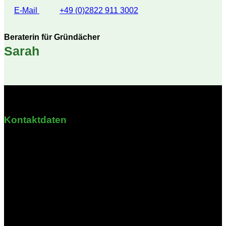
E-Mail
+49 (0)2822 911 3002
Beraterin für Gründächer
Sarah
Kontaktdaten
Krähbrink 3
58708 Menden
Nordrhein-Westfalen
Öffnungszeiten
Montag - Freitag: 08:30 - 16:00 Uhr