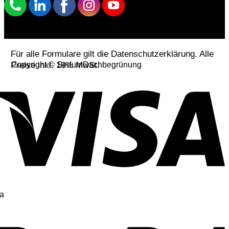
Für alle Formulare gilt die Datenschutzerklärung. Alle
Preise inkl. 19% MwSt.
Copyright © SedumDachbegrünung
a