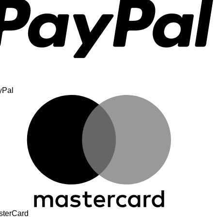
yPal
sterCard