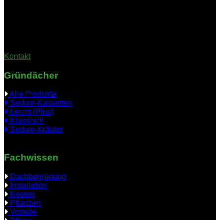
Samstag & Sonntag: Geschlossen
(Bitte vereinbaren Sie einen Termin; die Geschäftsstelle ist nicht
durchgehend besetzt)
Kontakt
Gründächer
Alle Produkte
Sedum-Kassetten
Leicht (Plus)
Klassisch
Sedum-Kräuter
Fachwissen
Dachbegrünung
Installation
Kosten
Pflanzen
Vorteile