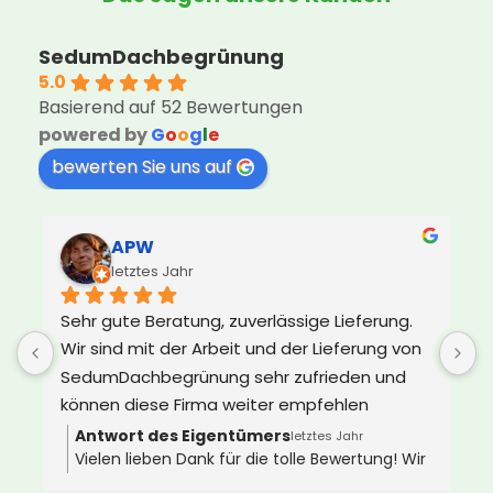
SedumDachbegrünung
5.0
Basierend auf 52 Bewertungen
powered by
G
o
o
g
l
e
bewerten Sie uns auf
APW
letztes Jahr
Sehr gute Beratung, zuverlässige Lieferung. 
U
Wir sind mit der Arbeit und der Lieferung von 
d
SedumDachbegrünung sehr zufrieden und 
e
können diese Firma weiter empfehlen
s
Z
Antwort des Eigentümers
letztes Jahr
Vielen lieben Dank für die tolle Bewertung! Wir
D
wünschen Ihnen ganz viel Freude an Ihrem
i