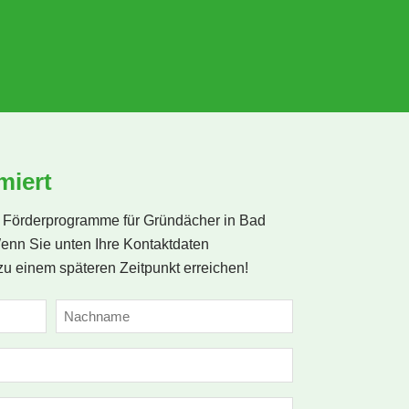
offensichtlich, dass 
nur Wert auf Professi
gelegt wird, sondern
eine persönliche und
wertschätzende 
Kundenbetreuung. I
Unternehmen unein
empfehlen, da man s
miert
nicht nur gut aufgeh
sondern auch wirklic
Förderprogramme für Gründächer in Bad
enn Sie unten Ihre Kontaktdaten
zu einem späteren Zeitpunkt erreichen!
Nachname