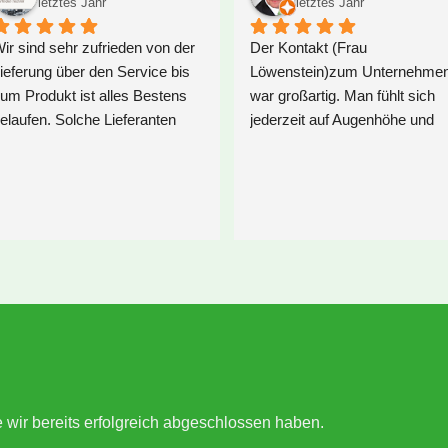
letztes Jahr
letztes Jahr
ir sind sehr zufrieden von der 
Der Kontakt (Frau 
ieferung über den Service bis 
Löwenstein)zum Unternehmen
um Produkt ist alles Bestens 
war großartig. Man fühlt sich 
elaufen. Solche Lieferanten 
jederzeit auf Augenhöhe und 
ünscht man sich immer. Wir 
nicht wie in einer 
önnen diese Firma nur 
Verkaufsmühle. Bitte macht 
ärmstens weiterempfehlen.
weiter so, dann wird es das 
Unternehmen noch lange gebe
e wir bereits erfolgreich abgeschlossen haben.