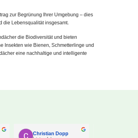
Beitrag zur Begrünung Ihrer Umgebung – dies
d die Lebensqualität insgesamt.
ndächer die Biodiversität und bieten
e Insekten wie Bienen, Schmetterlinge und
ächer eine nachhaltige und intelligente
Christian Dopp
Home Solu