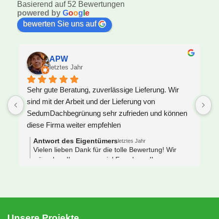
Basierend auf 52 Bewertungen
powered by
G
o
o
g
l
e
bewerten Sie uns auf
APW
letztes Jahr
Sehr gute Beratung, zuverlässige Lieferung. Wir 
U
sind mit der Arbeit und der Lieferung von 
F
SedumDachbegrünung sehr zufrieden und können 
S
diese Firma weiter empfehlen
z
J
Antwort des Eigentümers
letztes Jahr
V
Vielen lieben Dank für die tolle Bewertung! Wir
wünschen Ihnen ganz viel Freude an Ihrem neuen
e
Gründach 🌿🐝
s
 
N
e
S
Unsere Projekte
n