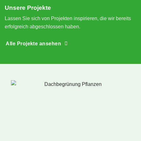
Abend schon Wurzelschutzfolie, Filz und Drainage 
Unsere Projekte
verlegt und den Kies als Windschutz auch schon 
auf die Garage gebracht. Am 2. Tag komplett 
Lassen Sie sich von Projekten inspirieren, die wir bereits
fertiggestellt. Sieht alles Super aus und wächst 
erfolgreich abgeschlossen haben.
einwandfrei. Haben die Firma schon 
weiterempfohlen.
Alle Projekte ansehen