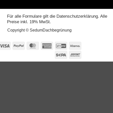
Für alle Formulare gilt die Datenschutzerklärung. Alle
Preise inkl. 19% MwSt.
Copyright © SedumDachbegrünung
Visa
PayPal
MasterCard
American
GiroPay
Klarna
Express
Sepa
Sofort