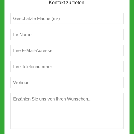
Kontakt zu treten!
Geschätzte
m²
(erforderlich)
Ihr
Name
(erforderlich)
E-
Mail
(erforderlich)
Telefon
(erforderlich)
Wohnort
(erforderlich)
Wünschen