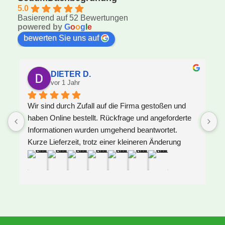
5.0
Basierend auf 52 Bewertungen
powered by
G
o
o
g
l
e
bewerten Sie uns auf
DIETER D.
vor 1 Jahr
Wir sind durch Zufall auf die Firma gestoßen und 
S
haben Online bestellt. Rückfrage und angeforderte 
s
Informationen wurden umgehend beantwortet. 
S
Kurze Lieferzeit, trotz einer kleineren Änderung 
d
unsererseits. Lieferung kam sogar, von 
Speditionsfahrer aber rechtzeitig telefonisch 
angekündigt, einen Tag früher als versprochen. 
Anlieferung war toll. Ein sehr netter und 
zuvorkommender Fahrer. Material toll verpackt und 
ohne auch nur die kleinsten Mängel. Am ersten 