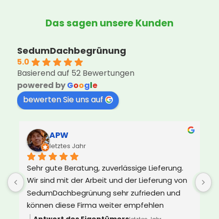
Das sagen unsere Kunden
SedumDachbegrünung
5.0
Basierend auf 52 Bewertungen
powered by
G
o
o
g
l
e
bewerten Sie uns auf
APW
letztes Jahr
Sehr gute Beratung, zuverlässige Lieferung. 
U
Wir sind mit der Arbeit und der Lieferung von 
d
SedumDachbegrünung sehr zufrieden und 
e
können diese Firma weiter empfehlen
s
Z
Antwort des Eigentümers
letztes Jahr