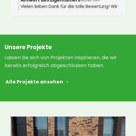
Vielen lieben Dank für die tolle Bewertung! Wir
D
wünschen Ihnen ganz viel Freude an Ihrem
i
neuen Gründach 🌿🐝
 
v
 
a
N
h
Unsere Projekte
a
Lassen Sie sich von Projekten inspirieren, die wir
s
bereits erfolgreich abgeschlossen haben.
 
Alle Projekte ansehen