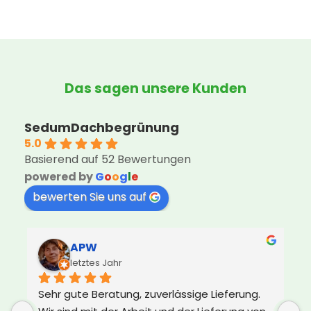
Das sagen unsere Kunden
SedumDachbegrünung
5.0
Basierend auf 52 Bewertungen
powered by
G
o
o
g
l
e
bewerten Sie uns auf
APW
letztes Jahr
Sehr gute Beratung, zuverlässige Lieferung. 
U