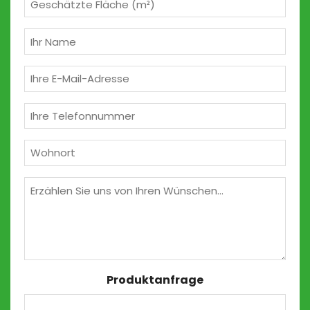
m²
(erforderlich)
Ihr
Name
(erforderlich)
E-
Mail
(erforderlich)
Telefon
(erforderlich)
Wohnort
(erforderlich)
Wünschen
Produktanfrage