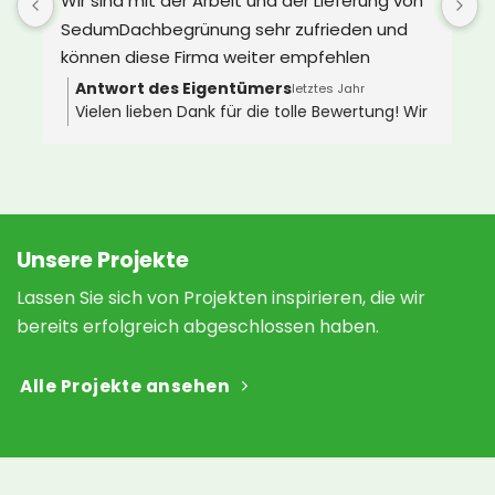
Wir sind mit der Arbeit und der Lieferung von 
d
SedumDachbegrünung sehr zufrieden und 
e
können diese Firma weiter empfehlen
s
Z
Antwort des Eigentümers
letztes Jahr
Vielen lieben Dank für die tolle Bewertung! Wir
D
wünschen Ihnen ganz viel Freude an Ihrem
i
neuen Gründach 🌿🐝
 
v
 
a
N
h
Unsere Projekte
a
Lassen Sie sich von Projekten inspirieren, die wir
s
bereits erfolgreich abgeschlossen haben.
 
Alle Projekte ansehen