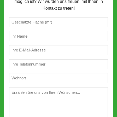
möglich ist? Wir würden uns freuen, mit Ihnen in
Kontakt zu treten!
Geschätzte
m²
(erforderlich)
Ihr
Name
(erforderlich)
E-
Mail
(erforderlich)
Telefon
(erforderlich)
Wohnort
(erforderlich)
Wünschen