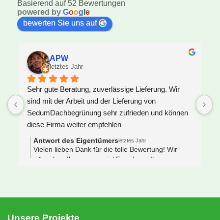
Basierend auf 52 Bewertungen
powered by
G
o
o
g
l
e
bewerten Sie uns auf
APW
letztes Jahr
Sehr gute Beratung, zuverlässige Lieferung. Wir 
U
sind mit der Arbeit und der Lieferung von 
F
SedumDachbegrünung sehr zufrieden und können 
S
diese Firma weiter empfehlen
z
J
Antwort des Eigentümers
letztes Jahr
V
Vielen lieben Dank für die tolle Bewertung! Wir
wünschen Ihnen ganz viel Freude an Ihrem neuen
e
Gründach 🌿🐝
s
 
N
e
S
Unsere Projekte
n