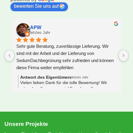
bewerten Sie uns auf
APW
letztes Jahr
Sehr gute Beratung, zuverlässige Lieferung. Wir 
U
sind mit der Arbeit und der Lieferung von 
F
SedumDachbegrünung sehr zufrieden und können 
S
diese Firma weiter empfehlen
z
J
Antwort des Eigentümers
letztes Jahr
V
Vielen lieben Dank für die tolle Bewertung! Wir
wünschen Ihnen ganz viel Freude an Ihrem neuen
e
Gründach 🌿🐝
s
 
N
e
S
Unsere Projekte
n