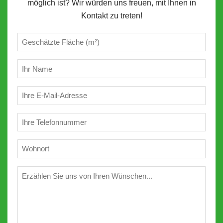
möglich ist? Wir würden uns freuen, mit Ihnen in
Kontakt zu treten!
Geschätzte
m²
(erforderlich)
Ihr
Name
(erforderlich)
E-
Mail
(erforderlich)
Telefon
(erforderlich)
Wohnort
(erforderlich)
Wünschen