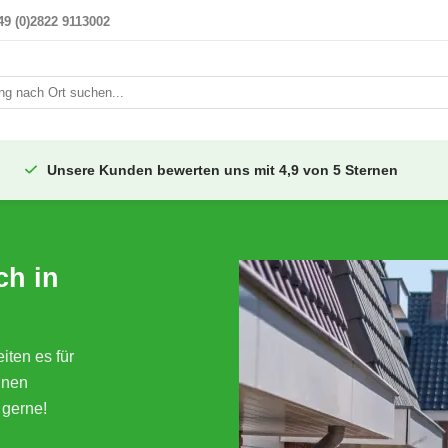
49 (0)2822 9113002
i
Unsere Kunden bewerten uns mit 4,9 von 5 Sternen
ch in
ten es für
inen
 gerne!