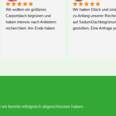
ir wollten ein größeres 
Wir hatten Glück und sind gleic
arportdach begrünen und 
zu Anfang unserer Recherche 
aben intensiv nach Anbietern 
auf SedumDachbegrünung 
echerchiert. Am Ende haben 
gestoßen. Eine Anfrage per Mai
ir uns für Sedum 
gestellt und nach der ersten 
achbegrünung entschieden. 
Antwort per Mail war klar, dass
om ersten Kontakt über 
man es hier mit Menschen zu 
ehrere Rückfragen und 
tun hat, die das lieben, was sie
lärungen bis hin zur Lieferung, 
tun. Sie legen besonderen Wert
ief alles hervorragend ab. Wir 
auf den persönlichen Kontakt z
atten mit Alexandra eine sehr 
ihren Privatkunden. So 
ette, kompetente Beraterin, die 
schreiben sie es auf der 
ns hilfreiche Tipps in Bezug auf 
Homepage und so ist es auch.
ie Begrünung unseres 
Großartige Beratung -  ein 
rapezblechdach geben konnte. 
großes DANKESCHÖN 
ie Pflanzen machen einen sehr 
nochmal an Sarah 
e wir bereits erfolgreich abgeschlossen haben.
uten Eindruck und haben sich 
Löwenstein!Immer ansprechbar
chnell vom Transport ins 
aber überhaupt nicht aufdringli