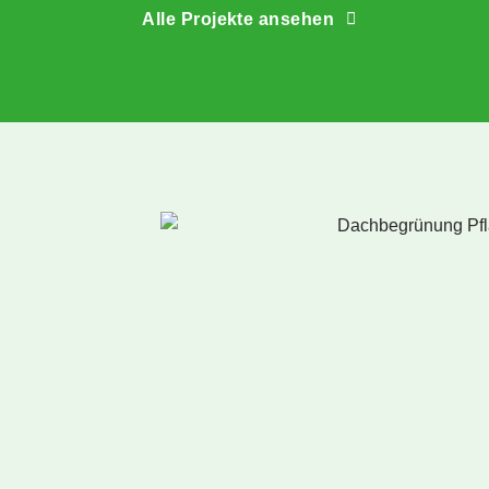
Alle Projekte ansehen
SedumDachbegrünung-Team 
s
und an seine niederländischen 
r
Partner!
d
w