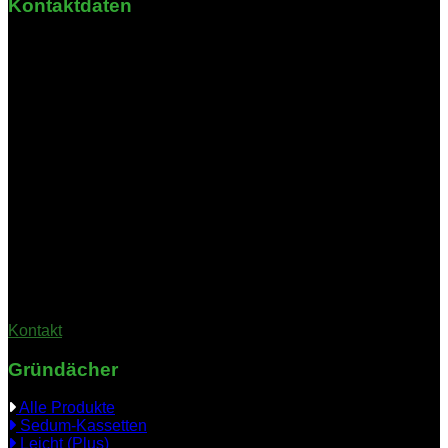
Kontaktdaten
Krähbrink 3
58708 Menden
Nordrhein-Westfalen
Öffnungszeiten
Montag - Freitag: 08:30 - 16:00 Uhr
Samstag & Sonntag: Geschlossen
(Bitte vereinbaren Sie einen Termin; die Geschäftsstelle ist nicht
durchgehend besetzt)
Kontakt
Gründächer
Alle Produkte
Sedum-Kassetten
Leicht (Plus)