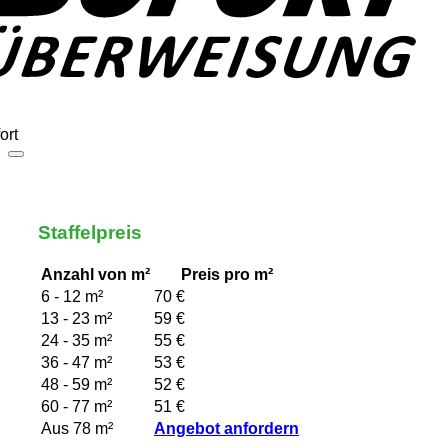
ort
Staffelpreis
Anzahl von m²
Preis pro m²
6 - 12 m²
70 €
13 - 23 m²
59 €
24 - 35 m²
55 €
36 - 47 m²
53 €
48 - 59 m²
52 €
60 - 77 m²
51 €
Aus 78 m²
Angebot anfordern